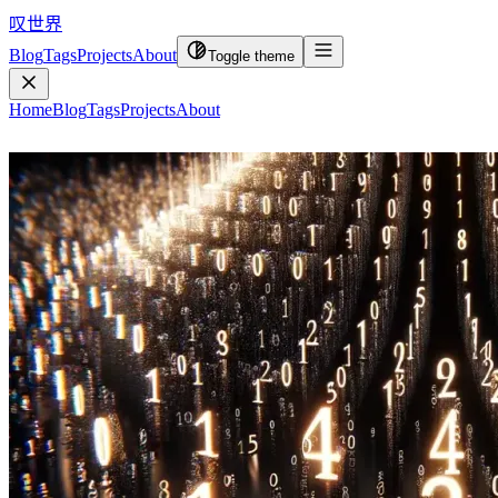
叹世界
Blog
Tags
Projects
About
Toggle theme
Home
Blog
Tags
Projects
About