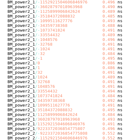
BM_power2_1
/
-
1152921504606846976
0.496
 ns       
BM_power2_1
/
-
36028797018963968
0.490
 ns       
BM_power2_1
/
-
1125899906842624
0.489
 ns       
BM_power2_1
/
-
35184372088832
0.485
 ns       
BM_power2_1
/
-
1099511627776
0.493
 ns       
BM_power2_1
/
-
34359738368
0.488
 ns       
BM_power2_1
/
-
1073741824
0.491
 ns       
BM_power2_1
/
-
33554432
0.489
 ns       
BM_power2_1
/
-
1048576
0.496
 ns       
BM_power2_1
/
-
32768
0.491
 ns       
BM_power2_1
/
-
1024
0.491
 ns       
BM_power2_1
/
-
32
0.484
 ns       
BM_power2_1
/
-
1
0.495
 ns       
BM_power2_1
/
0
0.886
 ns       
BM_power2_1
/
1
0.486
 ns       
BM_power2_1
/
32
0.491
 ns       
BM_power2_1
/
1024
0.489
 ns       
BM_power2_1
/
32768
0.491
 ns       
BM_power2_1
/
1048576
0.491
 ns       
BM_power2_1
/
33554432
0.494
 ns       
BM_power2_1
/
1073741824
0.484
 ns       
BM_power2_1
/
34359738368
0.492
 ns       
BM_power2_1
/
1099511627776
0.491
 ns       
BM_power2_1
/
35184372088832
0.495
 ns       
BM_power2_1
/
1125899906842624
0.484
 ns       
BM_power2_1
/
36028797018963968
0.493
 ns       
BM_power2_1
/
1152921504606846976
0.491
 ns       
BM_power2_1
/
9223372036854775807
0.496
 ns       
BM_power2_2
/
-
9223372036854775808
0.552
 ns       
BM_power2_2
/
-
1152921504606846976
0.552
 ns       