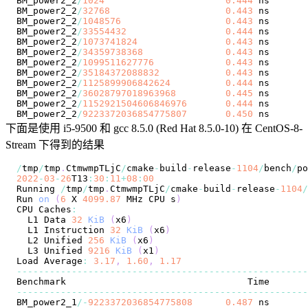
BM_power2_2
/
1024
0.444
 ns       
BM_power2_2
/
32768
0.443
 ns       
BM_power2_2
/
1048576
0.443
 ns       
BM_power2_2
/
33554432
0.444
 ns       
BM_power2_2
/
1073741824
0.443
 ns       
BM_power2_2
/
34359738368
0.443
 ns       
BM_power2_2
/
1099511627776
0.443
 ns       
BM_power2_2
/
35184372088832
0.443
 ns       
BM_power2_2
/
1125899906842624
0.444
 ns       
BM_power2_2
/
36028797018963968
0.445
 ns       
BM_power2_2
/
1152921504606846976
0.444
 ns       
BM_power2_2
/
9223372036854775807
0.450
 ns       
下面是使用 i5-9500 和 gcc 8.5.0 (Red Hat 8.5.0-10) 在 CentOS-8-
Stream 下得到的结果
/
tmp
/
tmp
.
CtmwmpTLjC
/
cmake
-
build
-
release
-
1104
/
bench
/
2022
-
03
-
26
T13
:
30
:
11
+
08
:
00
Running 
/
tmp
/
tmp
.
CtmwmpTLjC
/
cmake
-
build
-
release
-
1104
/
Run 
on
(
6
 X 
4099.87
 MHz CPU s
)
CPU Caches
:
  L1 Data 
32
KiB
(
x6
)
  L1 Instruction 
32
KiB
(
x6
)
  L2 Unified 
256
KiB
(
x6
)
  L3 Unified 
9216
KiB
(
x1
)
Load Average
:
3.17
,
1.60
,
1.17
--
--
--
--
--
--
--
--
--
--
--
--
--
--
--
--
--
--
--
--
--
--
--
--
--
--
-
--
--
--
--
--
--
--
--
--
--
--
--
--
--
--
--
--
--
--
--
--
--
--
--
--
--
-
BM_power2_1
/
-
9223372036854775808
0.487
 ns       