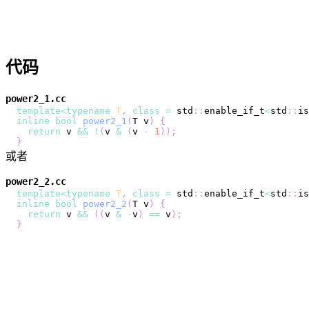
代码
power2_1.cc
template
<
typename
T
,
class
=
 std
::
enable_if_t
<
std
::
is
inline
bool
power2_1
(
T v
)
{
return
 v 
&&
!
(
v 
&
(
v 
-
1
)
)
;
}
或者
power2_2.cc
template
<
typename
T
,
class
=
 std
::
enable_if_t
<
std
::
is
inline
bool
power2_2
(
T v
)
{
return
 v 
&&
(
(
v 
&
-
v
)
==
 v
)
;
}