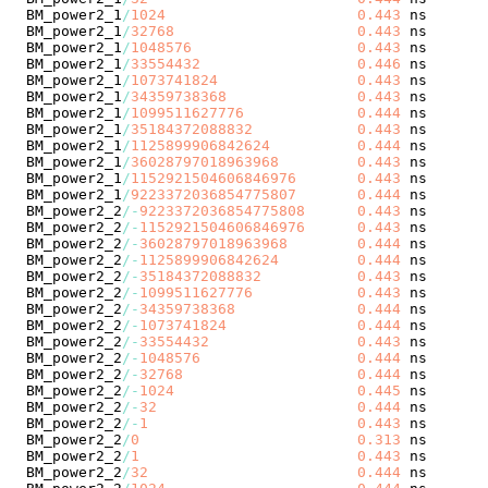
BM_power2_1
/
1024
0.443
 ns       
BM_power2_1
/
32768
0.443
 ns       
BM_power2_1
/
1048576
0.443
 ns       
BM_power2_1
/
33554432
0.446
 ns       
BM_power2_1
/
1073741824
0.443
 ns       
BM_power2_1
/
34359738368
0.443
 ns       
BM_power2_1
/
1099511627776
0.444
 ns       
BM_power2_1
/
35184372088832
0.443
 ns       
BM_power2_1
/
1125899906842624
0.444
 ns       
BM_power2_1
/
36028797018963968
0.443
 ns       
BM_power2_1
/
1152921504606846976
0.443
 ns       
BM_power2_1
/
9223372036854775807
0.444
 ns       
BM_power2_2
/
-
9223372036854775808
0.443
 ns       
BM_power2_2
/
-
1152921504606846976
0.443
 ns       
BM_power2_2
/
-
36028797018963968
0.444
 ns       
BM_power2_2
/
-
1125899906842624
0.444
 ns       
BM_power2_2
/
-
35184372088832
0.443
 ns       
BM_power2_2
/
-
1099511627776
0.443
 ns       
BM_power2_2
/
-
34359738368
0.444
 ns       
BM_power2_2
/
-
1073741824
0.444
 ns       
BM_power2_2
/
-
33554432
0.443
 ns       
BM_power2_2
/
-
1048576
0.444
 ns       
BM_power2_2
/
-
32768
0.444
 ns       
BM_power2_2
/
-
1024
0.445
 ns       
BM_power2_2
/
-
32
0.444
 ns       
BM_power2_2
/
-
1
0.443
 ns       
BM_power2_2
/
0
0.313
 ns       
BM_power2_2
/
1
0.443
 ns       
BM_power2_2
/
32
0.444
 ns       