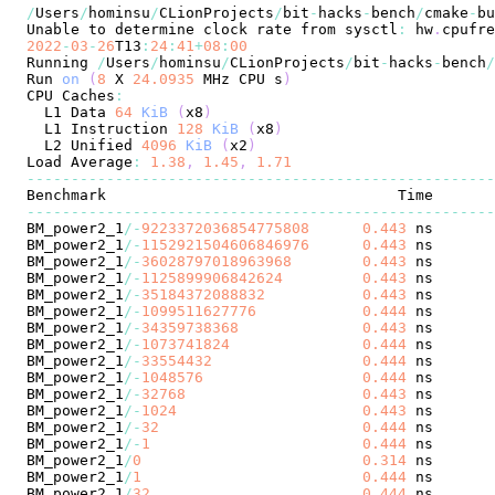
/
Users
/
hominsu
/
CLionProjects
/
bit
-
hacks
-
bench
/
cmake
-
bu
Unable to determine clock rate from sysctl
:
 hw
.
cpufre
2022
-
03
-
26
T13
:
24
:
41
+
08
:
00
Running 
/
Users
/
hominsu
/
CLionProjects
/
bit
-
hacks
-
bench
/
Run 
on
(
8
 X 
24.0935
 MHz CPU s
)
CPU Caches
:
  L1 Data 
64
KiB
(
x8
)
  L1 Instruction 
128
KiB
(
x8
)
  L2 Unified 
4096
KiB
(
x2
)
Load Average
:
1.38
,
1.45
,
1.71
--
--
--
--
--
--
--
--
--
--
--
--
--
--
--
--
--
--
--
--
--
--
--
--
--
--
-
--
--
--
--
--
--
--
--
--
--
--
--
--
--
--
--
--
--
--
--
--
--
--
--
--
--
-
BM_power2_1
/
-
9223372036854775808
0.443
 ns       
BM_power2_1
/
-
1152921504606846976
0.443
 ns       
BM_power2_1
/
-
36028797018963968
0.443
 ns       
BM_power2_1
/
-
1125899906842624
0.443
 ns       
BM_power2_1
/
-
35184372088832
0.443
 ns       
BM_power2_1
/
-
1099511627776
0.444
 ns       
BM_power2_1
/
-
34359738368
0.443
 ns       
BM_power2_1
/
-
1073741824
0.444
 ns       
BM_power2_1
/
-
33554432
0.444
 ns       
BM_power2_1
/
-
1048576
0.444
 ns       
BM_power2_1
/
-
32768
0.443
 ns       
BM_power2_1
/
-
1024
0.443
 ns       
BM_power2_1
/
-
32
0.444
 ns       
BM_power2_1
/
-
1
0.444
 ns       
BM_power2_1
/
0
0.314
 ns       
BM_power2_1
/
1
0.444
 ns       
BM_power2_1
/
32
0.444
 ns       