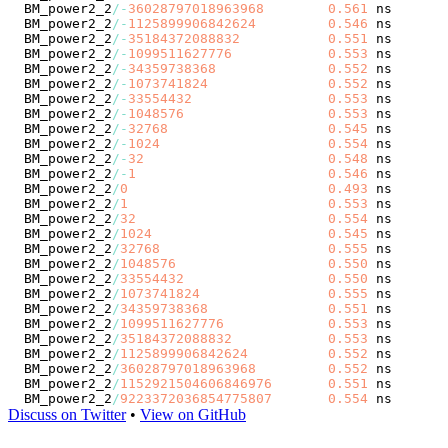
BM_power2_2
/
-
36028797018963968
0.561
 ns       
BM_power2_2
/
-
1125899906842624
0.546
 ns       
BM_power2_2
/
-
35184372088832
0.551
 ns       
BM_power2_2
/
-
1099511627776
0.553
 ns       
BM_power2_2
/
-
34359738368
0.552
 ns       
BM_power2_2
/
-
1073741824
0.552
 ns       
BM_power2_2
/
-
33554432
0.553
 ns       
BM_power2_2
/
-
1048576
0.553
 ns       
BM_power2_2
/
-
32768
0.545
 ns       
BM_power2_2
/
-
1024
0.554
 ns       
BM_power2_2
/
-
32
0.548
 ns       
BM_power2_2
/
-
1
0.546
 ns       
BM_power2_2
/
0
0.493
 ns       
BM_power2_2
/
1
0.553
 ns       
BM_power2_2
/
32
0.554
 ns       
BM_power2_2
/
1024
0.545
 ns       
BM_power2_2
/
32768
0.555
 ns       
BM_power2_2
/
1048576
0.550
 ns       
BM_power2_2
/
33554432
0.550
 ns       
BM_power2_2
/
1073741824
0.555
 ns       
BM_power2_2
/
34359738368
0.551
 ns       
BM_power2_2
/
1099511627776
0.553
 ns       
BM_power2_2
/
35184372088832
0.553
 ns       
BM_power2_2
/
1125899906842624
0.552
 ns       
BM_power2_2
/
36028797018963968
0.552
 ns       
BM_power2_2
/
1152921504606846976
0.551
 ns       
BM_power2_2
/
9223372036854775807
0.554
 ns       
Discuss on Twitter
•
View on GitHub