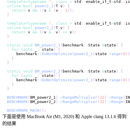
template
<
typename
T
,
class
=
 std
::
enable_if_t
<
std
::
is
inline
bool
power2_1
(
T v
)
{
return
 v 
&&
!
(
v 
&
(
v 
-
1
)
)
;
}
template
<
typename
T
,
class
=
 std
::
enable_if_t
<
std
::
is
inline
bool
power2_2
(
T v
)
{
return
 v 
&&
(
(
v 
&
-
v
)
==
 v
)
;
}
static
void
BM_power2_1
(
benchmark
::
State 
&
state
)
{
for
(
auto
 _
:
 state
)
{
    benchmark
::
DoNotOptimize
(
power2_1
(
state
.
range
(
0
)
)
}
}
static
void
BM_power2_2
(
benchmark
::
State 
&
state
)
{
for
(
auto
 _
:
 state
)
{
    benchmark
::
DoNotOptimize
(
power2_2
(
state
.
range
(
0
)
)
}
}
BENCHMARK
(
BM_power2_1
)
->
RangeMultiplier
(
32
)
->
Range
(
IN
BENCHMARK
(
BM_power2_2
)
->
RangeMultiplier
(
32
)
->
Range
(
IN
BENCHMARK_MAIN
(
)
;
下面是使用 MacBook Air (M1, 2020) 和 Apple clang 13.1.6 得到
的结果