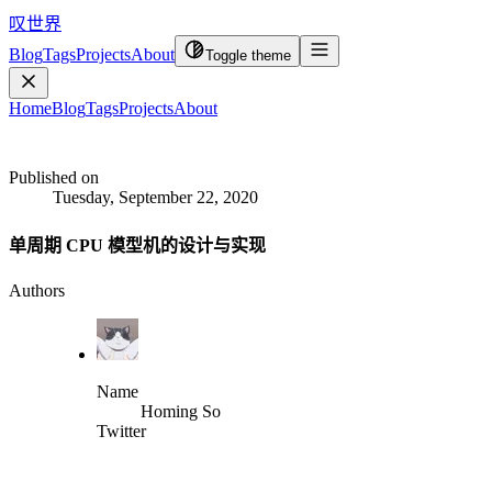
叹世界
Blog
Tags
Projects
About
Toggle theme
Home
Blog
Tags
Projects
About
Published on
Tuesday, September 22, 2020
单周期 CPU 模型机的设计与实现
Authors
Name
Homing So
Twitter